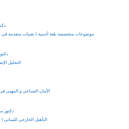
دكت
RHB425 : موضوعات متخصصة بلغة أجنبية ( تقنيات متقدمة فى 
دكتور
RHB424 : التحليل 
RHB423 : الأمان الصناعى و المهنى 
دكتور م
RHB422 : التأهيل الخارجى للمبان